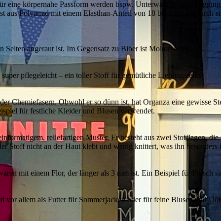
s. Für eine körpernahe Passform werden bspw. Unterwäsche oder Leggin
t aus Polyamid mit einem Elasthan-Anteil von 18 bis 25%. Dadurch sin
en Seiten angeraut ist. Im Gegensatz zu Biber ist Molton schwerer.
uper pflegeleicht – ein toller Stoff für gemütliche Lieblingsteile.
 oder Chemiefasern. Obwohl er so dünn ist, hat Organza eine gewisse Ste
spiel für festliche Kleider und Blusen verwendet.
informatigem, reliefartigen Muster. Er besteht aus zwei Stofflagen, di
s der Stoff nicht an der Haut klebt und wenig knittert, was ihn besond
ren mit einem Flor, der länger als 3 mm ist. Ein Beispiel für Plüsch si
ird vor allem als Futter für Sommerjacken oder für feine Blusen und Un