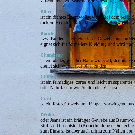
Zuschneiden zu Waschen. Jerseystoffe (benannt n
Biber
ist ein dichtes Baumwollgewebe, bei dem beide St
dickere Hemden, Schlafanzüge und Bettwäsche v
Bouclé
bzw. Buklee ist ein eher loses Gewebe aus bunten
eignet sich für formellere Kleidung und wird trad
Chambray
ist ein glatter, weicher Baumwollstoff, der aus 
eignet sich wunderbar für Hemden.
Chiffon
ist ein feinfädiges, zartes und leicht transparen
oder Naturfasern wie Seide oder Viskose.
Cord
ist ein festes Gewebe mit Rippen vorwiegend au
Denim
oder Jeans ist ein kräftiges Gewebe aus Baumwoll
Stoffstruktur entsteht (Köperbindung). Die rechte
zum Einsatz, ist aber auch prima zum Nähen von