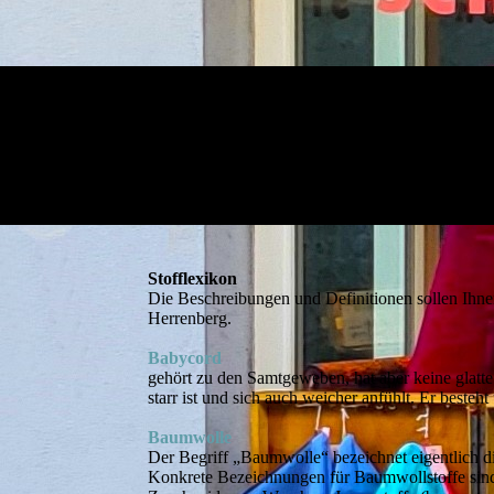
Stofflexikon
Die Beschreibungen und Definitionen sollen Ihnen
Herrenberg.
Babycord
gehört zu den Samtgeweben, hat aber keine glatt
starr ist und sich auch weicher anfühlt. Er beste
Baumwolle
Der Begriff „Baumwolle“ bezeichnet eigentlich d
Konkrete Bezeichnungen für Baumwollstoffe sind 