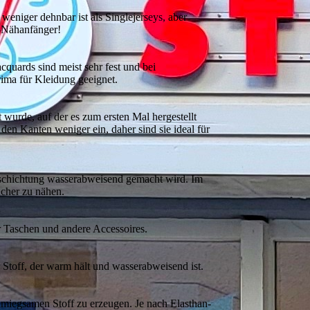
weniger dehnbar ist als Singlejerseys, aber
ey-Nähanfänger!
quards sind meist sehr fest und bei
 prima für Kleidung geeignet.
t wurde, auf der es zum ersten Mal hergestellt
n den Kanten weniger ein, daher sind sie ideal für
beschichtung wasserabweisend gemacht wird. Im
acher zu nähen.
r Taschen und andere Accessoires.
r Stoff, der warm hält und wasserabweisend ist.
hmiegsamen Stoff zu erzeugen. Je nach Elasthan-