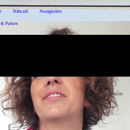
e
Nähcafé
Neuigkeiten
 & Parken