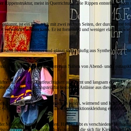
ner Rippenstruktur, meist in Querrichtung. Die Rippen entstehen, wenn 
nannt, ist ein Feinstrick mit zwei rechten Seiten, der durch seine fes
 verwendet werden kann. Er ist formstabil und weniger elastisch wie J
esamt ist etwas dünner und glänzt stark, häufig aus Synthetikfasern her
iegend aus Polyester, der vor allem zum Nähen von Abend- und Festtags
wärmend, da sie die Hautfeuchtigkeit aufnimmt und langsam durch Verdu
he dir doch ein Lieblingsteil für besondere Anlässe aus diesem hochwe
en. Das Material ist von innen schön weich, wärmend und luftdurchläss
t sich Softshell perfekt zum Nähen von Funktionskleidung einsetzen.
 der Maschine hergestellt werden. Hierbei gibt es verschiedene Herstel
ispielsweise weiche, fließende Feinstricke, die sich für Kleider und Ob