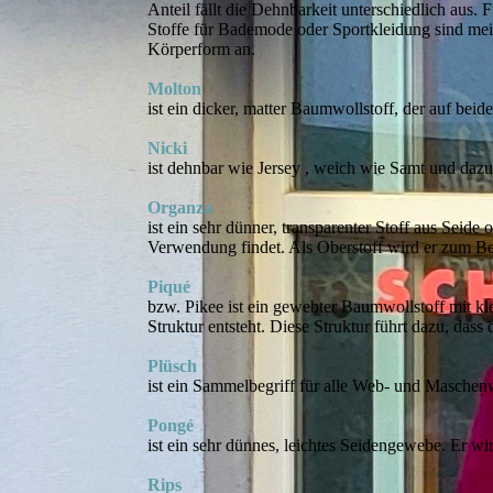
Anteil fällt die Dehnbarkeit unterschiedlich au
Stoffe für Bademode oder Sportkleidung sind meis
Körperform an.
Molton
ist ein dicker, matter Baumwollstoff, der auf beid
Nicki
ist dehnbar wie Jersey , weich wie Samt und dazu s
Organza
ist ein sehr dünner, transparenter Stoff aus Seide
Verwendung findet. Als Oberstoff wird er zum Bei
Piqué
bzw. Pikee ist ein gewebter Baumwollstoff mit kle
Struktur entsteht. Diese Struktur führt dazu, das
Plüsch
ist ein Sammelbegriff für alle Web- und Maschenwa
Pongé
ist ein sehr dünnes, leichtes Seidengewebe. Er w
Rips