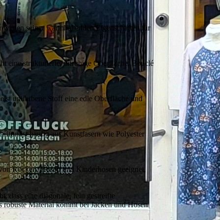
der wegen seiner warmhaltenden Eigenschaften für
t eine strukturierte, unruhige Oberfläche. Bouclé
eist unifarbene Stoff eine edle Oberfläche und
hiffon ist häufig aus Kunstfasern wie Polyester
n von Röcken, Hosen und Kinderhosen geeignet,
 dass eine diagonale, fein gestreifte
 Das robuste Material kommt bei Jacken und Hosen