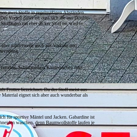
denen zwei Stoffe in regelmäßigen Abständen
er Vorteil dabei ist, dass sich die aus Double-
tofflagen ein eher dicker Stoff ist, wird er
rd aber mittlerweile auch aus Viskose und
erwendung.
ür Hemden, Schlafanzüge, Kindersachen oder
ls Frottee bezeichnet. Da der Stoff meist aus
Material eignet sich aber auch wunderbar als
ch für sportive Mäntel und Jacken. Gabardine ist
chneiden waschen, denn Baumwollstoffe laufen je