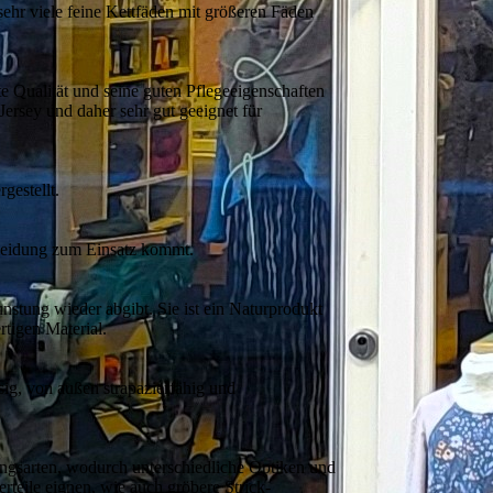
sehr viele feine Kettfäden mit größeren Fäden
te Qualität und seine guten Pflegeeigenschaften
ersey und daher sehr gut geeignet für
gestellt.
kleidung zum Einsatz kommt.
nstung wieder abgibt. Sie ist ein Naturprodukt
rtigen Material.
ig, von außen strapazierfähig und
lungsarten, wodurch unterschiedliche Optiken und
erteile eignen, wie auch gröbere Strick-