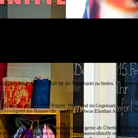
 helfen, den passenden Stoff für Ihr Nähprojekt zu finden. Wir beraten
e Oberfäche, sondern feine Rippen. Diese sind im Gegensatz zum norm
ht überwiegend aus Baumwolle, aber oft mit etwas Elasthan Anteil, wesh
ie Faserart, wird jedoch umgangssprachlich gerne als Überbegriff für
beispielsweise Popeline oder Batist. Da Baumwollstoffe einlaufen kön