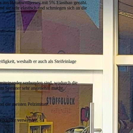
gs aus Baumwolljersey mit 5% Elasthan genäht.
d sie sehr elastisch und schmiegen sich an die
ifigkeit, weshalb er auch als Steifeinlage
e miteinander verbunden sind, wodurch die
ers im Sommer sehr angenehm macht.
nd die meisten Pelzimitate.
terkleider verwendet.