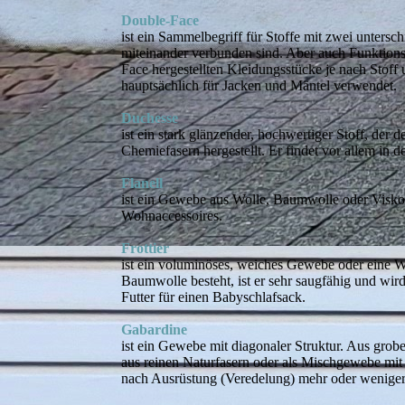
Double-Face
ist ein Sammelbegriff für Stoffe mit zwei unters
miteinander verbunden sind. Aber auch Funktionsst
Face hergestellten Kleidungsstücke je nach Stoff u
hauptsächlich für Jacken und Mäntel verwendet.
Duchesse
ist ein stark glänzender, hochwertiger Stoff, der d
Chemiefasern hergestellt. Er findet vor allem in
Flanell
ist ein Gewebe aus Wolle, Baumwolle oder Viskose
Wohnaccessoires.
Frottier
ist ein voluminöses, weiches Gewebe oder eine Wir
Baumwolle besteht, ist er sehr saugfähig und wi
Futter für einen Babyschlafsack.
Gabardine
ist ein Gewebe mit diagonaler Struktur. Aus grob
aus reinen Naturfasern oder als Mischgewebe mit
nach Ausrüstung (Veredelung) mehr oder weniger