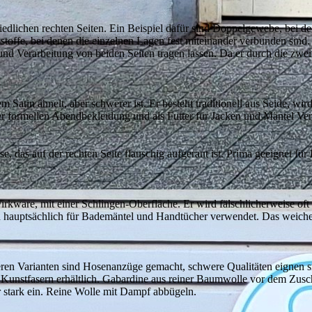
chiedlichen rechten Seiten. Ein Beispiel dafür sind Doppelgewebe, bei 
offe, bei denen die einzelnen Lagen fest miteinander verbunden sind. D
nd Verarbeitung von beiden Seiten tragen lassen. Da er durch die zwei S
em Satin ähnelt, aber schwerer ist. Er besteht traditionell aus Seide, wi
 der formellen Abendbekleidung und als Futter für Jacken und Mäntel V
, das auf der rechten Seite flauschig aufgeraut ist. Prima geeignet f
kware, mit einer Schlingen-Oberfläche. Er wird fälschlicherweise oft a
rd hauptsächlich für Bademäntel und Handtücher verwendet. Das weiche 
eren Varianten sind Hosenanzüge gemacht, schwere Qualitäten eignen si
 Kunstfasern erhältlich. Gabardine aus reiner Baumwolle vor dem Zus
 stark ein. Reine Wolle mit Dampf abbügeln.