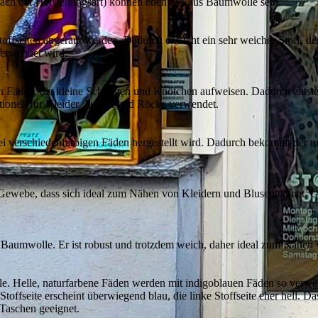
ach der Herstellungsart) können ebenfalls aus Baumwolle sein.
offseiten angeraut werden. Dadurch entsteht ein sehr weicher Stoff, 
erwendet wird.
 Fäden, die kleine Schlingen und Knötchen aufweisen. Dadurch entsteh
itionell für Kleider, Jacken und Röcke verwendet.
zwei verschiedenfarbigen Fäden hergestellt wird. Dadurch bekommt der m
tes Gewebe, dass sich ideal zum Nähen von Kleidern und Blusen eignet. C
s Baumwolle. Er ist robust und trotzdem weich, daher ideal zum Nähe
e. Helle, naturfarbene Fäden werden mit indigoblauen Fäden so verwebt,
 Stoffseite erscheint überwiegend blau, die linke Stoffseite eher hell.
 Taschen geeignet.