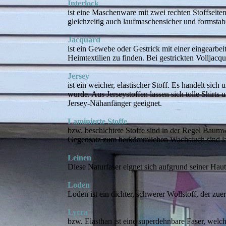
Interlock
ist eine Maschenware mit zwei rechten Stoffseiten
gleichzeitig auch laufmaschensicher und formstabil
Jacquard
ist ein Gewebe oder Gestrick mit einer eingearbe
Heimtextilien zu finden. Bei gestrickten Volljacqu
Jersey
ist ein weicher, elastischer Stoff. Es handelt si
wurde. Aus Jerseystoffen lassen sich tolle Shirts 
Jersey-Nähanfänger geeignet.
Laminierte Stoffe
bzw. beschichtete Stoffe sind in der Regel Baum
Gegensatz zum herkömmlichen Wachstuch sind lam
Leinen
Diese Naturfaser eignet sich aufgrund seiner Hau
Loden
Loden ist ein dichter, schwerer Wollstoff, der zu
Lycra
bzw. Elasthan ist eine superdehnbare Faser, wel