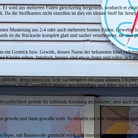
. Er wird aus mehreren Fäden gleichzeitig hergestellt, wodurch er zwar 
. Da die Stoffkanten nicht einrollen ist dies ein idealer Stoff für Jers
iteten Musterung aus 2-4 oder auch mehreren bunten Fäden. Gewebte Jac
ards ist die Rückseite komplett glatt und sauber verarbeitetet, sie sind
ch um ein Gestrick bzw. Gewirk, dessen Name der bekannten Insel entlehn
und Kleider nähen. Interlock-Jerseys sind etwas fester und rollen sich a
wollstoffe, deren bedruckte Seite nachträglich mit einer dünnen Vinyl
inierte Stoffe wesentlich dünner, geschmeidiger und daher auch einf
tfreundlichkeit perfekt für kühlende Kleidung im Sommer, aber auch fü
erst gewebt und dann gewalkt wird. So entsteht ein sehr strapazierfähige
che bspw. mit Baumwolle gemischt wird, um einen elastischen und ansc