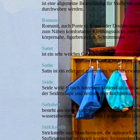
ist eine allgemeine Bezeichnung für Stoffe mit ei
durchwoben werden.
Romanit
Romanit, auch Ponte di Roma oder Double-Jersey ge
zum Nähen komfortabler Kleidungsstücke jeder Art
körpernahe, figurbetonende Schnittmuster.
Samt
ist ein sehr weiches Gewebe mit kurzem Flor. Pann
Satin
Satin ist ein edler und glänzender Stoff, überw
Seide
Seide wirkt je nach Jahreszeit kühlend als auch 
der Seidenraupe und deshalb eher hochpreisig. Nä
Softshell
besteht aus mehreren laminierten Membranschicht
wasserabweisend. Dank seiner Funktionalität läss
Strickstoffe
Strickstoffe sind Maschenware, die industriell an
Stoffeigenschaften erzielt werden. So entstehen be