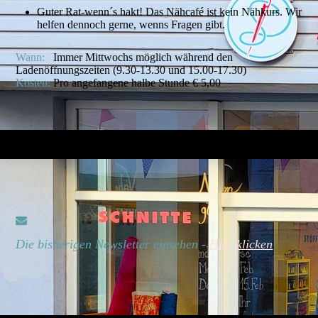
Guter Rat-wenn´s hakt! Das Nähcafé ist kein Nähkurs. Wir
helfen dennoch gerne, wenns Fragen gibt.
Wann:
Immer Mittwochs möglich während den
Ladenöffnungszeiten (9.30-13.30 und 15.00-17.30)
Kosten:
Pro angefangene halbe Stunde € 5,00
Die bisherigen Newsletter einsehen -
Hier klicken