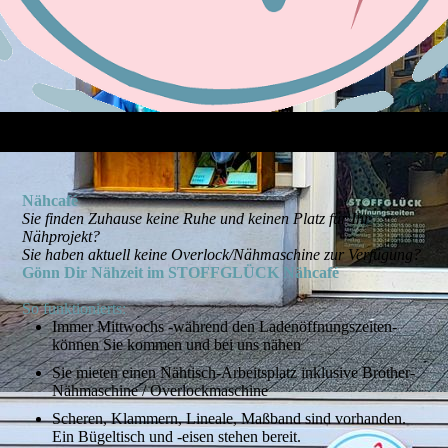
Nähcafé
Sie finden Zuhause keine Ruhe und keinen Platz für Ihr
Nähprojekt?
Sie haben aktuell keine Overlock/Nähmaschine zur Verfügung?
Gönn Dir Nähzeit im STOFFGLÜCK Nähcafé
So funktionierts:
Immer Mittwochs -während den Ladenöffnungszeiten-
können Sie kommen und bei uns nähen
Sie mieten einen Nähtisch-Arbeitsplatz inklusive Brother-
Nähmaschine / Overlockmaschine
Scheren, Klammern, Lineale, Maßband sind vorhanden.
Ein Bügeltisch und -eisen stehen bereit.