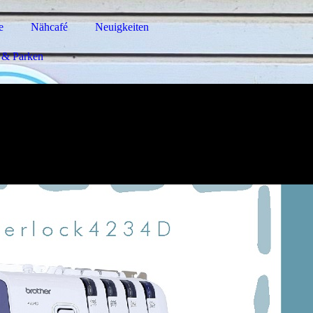
e
Nähcafé
Neuigkeiten
 & Parken