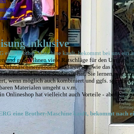
nen
aschinen
inen
sung inklusive
Brother-Maschine kauft, bekommt bei uns ein ausf
nen und geben Ihnen viele Ratschläge für den Umgang 
s Nähmaschinenmodells erklären wir, wie das Gerät gru
 stecken und welche Stiche sie hat. Sie lernen, wie ma
rt, wenn möglich auch kombiniert und ggfs. speichert
baren Materialen umgeht u.v.m.
in Onlineshop hat vielleicht auch Vorteile - aber ein
ine Brother-Maschine kauft, bekommt nach eine