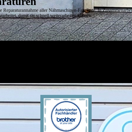
araturen
raturannahme aller Nähmaschinen-Fabrikate. In Zusammenarbeit 
arbeitet, damit sie schnell weiterarbeiten können.