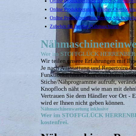
Online Produktberatung Brother-Nähmaschi
Online Produktberatung Brother-Overlockm
Online Produktberatung Brother-Stickmasch
Zubehör für Brother Nähmaschinen
Nähmaschineneinwei
Wer im STOFFGLÜCK HERRENBERG eine 
Wir teilen unsere Erfahrungen mit Ih
Je nach Ausstattung und Repertoire de
Funktionen hinter den einzelnen Tasten
Stiche/Nähprogramme aufruft, verände
Knopfloch näht und wie man mit dehn
Vertrauen Sie dem Händler vor Ort - E
wird er Ihnen nicht geben können.
Nähmaschinenwartung inklusive
Wer im STOFFGLÜCK HERRENBERG e
kostenfrei.