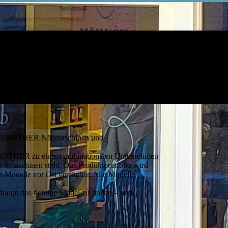
für BROTHER Nähmaschinen und
 BROTHER zu einem multinationalen Unternehmen
ickmaschinen steht. Das Produktportfolio wird
he Modelle vor Ort verfügbar. Alle Modelle
aupt das richtige Model zu finden – und