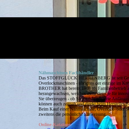
Nähmaschinen Fachhändler
Das STOFFGLÜCK HERRENBERG ist seit Gründun
Overlockmaschinen - übrigens der einzige im Kre
BROTHER hat bereits 1908 als Familienbetrieb 
herangewachsen, welches mehr denn je für innova
Sie überzeugen - ob Sie eine begeisterte Anfänger
können auch zeitnah und direkt beim Herstell
Beim Kauf einer Nähmaschine, Overlock- oder St
zweitens die persönliche Einweisung.
Online-Kataloge: