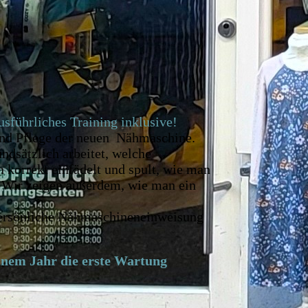
ührliches Training inklusive!
und Pflege der neuen Nähmaschine.
ndsätzlich arbeitet, welche
n korrekt einfädelt und spult, wie man
. Wir zeigen außerdem, wie man ein
e persönliche Nähmaschineneinweisung
m Jahr die erste Wartung