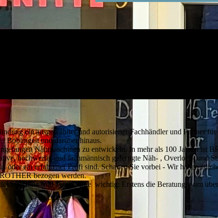
g ein ausgewählter und autorisierter Fachhändler und Partner 
is Böblingen und darüber hinaus.
angefangen Nähmaschinen zu entwickeln. In mehr als 100 Jahren ist
tive, hochwertig und fachmännisch gefertigte Näh- , Overlock- und St
in oder ein erfahrener Profi sind. Schauen Sie vorbei - Wir haben etlic
er BROTHER bezogen werden.
ickmaschine sind zwei Dinge wichtig: Erstens die Beratung – um überh